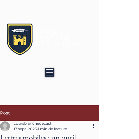
Age Quod Agis
Post
coursblanchedecast
17 sept. 2025
1 min de lecture
Lettres mobiles : un outil