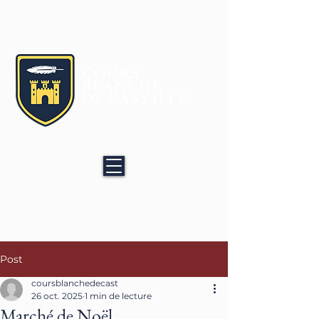
Age Quod Agis
Post
coursblanchedecast
26 oct. 2025
1 min de lecture
Marché de Noël