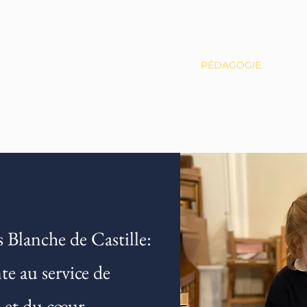
LE COURS
PÉDAGOGIE
CLASS
 Blanche de Castille:
te au service de
e et du cœur