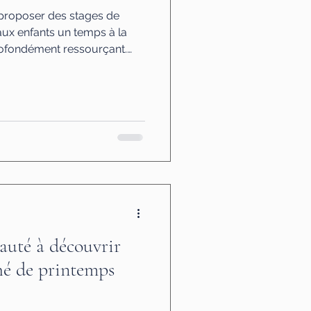
roposer des stages de
aux enfants un temps à la
profondément ressourçant.
nveillant, les enfants sont
 rythmées par des activités
t le vrai ont toute leur place.
ccasion pour les enfants de :
t joyeux créer, jouer,
r dans un cadre attent
auté à découvrir
hé de printemps