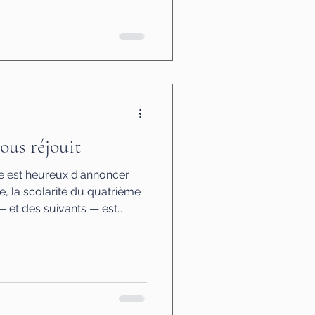
rages religieux et de
cahiers d'élèves fièrement
ux et de la créativité de
s visages souriants, des
 chaleur humaine rare et p
ous réjouit
le est heureux d'annoncer
, la scolarité du quatrième
 et des suivants — est
ail, à la prière, à la
de toute une communauté,
r que nous faisons ce pas,
rer aussi largement que
n et la gloire de Dieu.