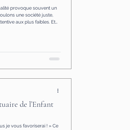
galité provoque souvent un
oulons une société juste,
entive aux plus faibles. Et
dans ce désir d’égalité, une
tallée : nous avons fini par
ent les personnes signifiait
 semblables. Or les hommes
tains possèdent une
res une grande sensibi
tuaire de l’Enfant
s je vous favoriserai ! » Ce