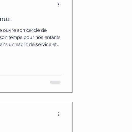
mmun
e ouvre son cercle de
 son temps pour nos enfants
ns un esprit de service et
cture · devoirs · surveillance
. activités Principe
el, qui est disponible répond.
ence. Cadre sécurisé
 casier modèle 2).
els offerts. Servir le bien