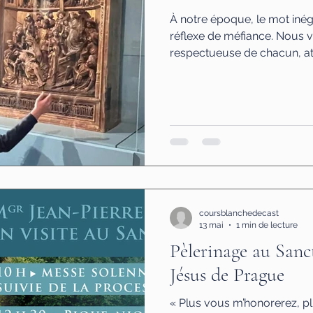
À notre époque, le mot iné
réflexe de méfiance. Nous v
respectueuse de chacun, att
cela est légitime. Pourtant, 
confusion s’est peu à peu ins
croire que respecter égalem
nécessairement les rendre
ne sont pas identiques. Cer
mémoire remarquable, d’aut
coursblanchedecast
13 mai
1 min de lecture
Pèlerinage au Sanc
Jésus de Prague
« Plus vous m’honorerez, plu