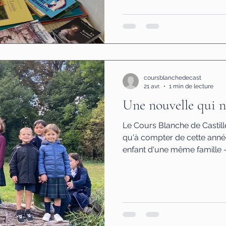
de livres, de puzzles, d'ouv
créations artisanales ; des 
exposés, témoignant du série
nos enfants ; et partout, de
conversations animées, une
coursblanchedecast
21 avr.
1 min de lecture
Une nouvelle qui n
Le Cours Blanche de Castil
qu'à compter de cette année
enfant d'une même famille —
offerte. Solides, grâce au trav
générosité et aux efforts 
c'est confiants dans l'aveni
fidèles à notre désir d'œuv
possible pour le bien commu