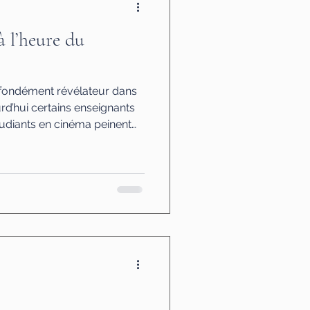
à l’heure du
ofondément révélateur dans
rd’hui certains enseignants
udiants en cinéma peinent
 jusqu’au bout. L' article est
 manquent d’intelligence, ni
s ont grandi dans un monde
pacité d’attention.
rmats courts, sollicitations
ésents, réflexe