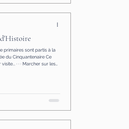
d'Histoire
ée du Cinquantenaire Ce
visite... · · · Marcher sur les
 émotions de la journée se
e salle sombre et
es sont exposés sous des
es — comme si la terre avait
les montrer. Les élèves
tent, regardent par en de