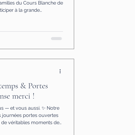
familles du Cours Blanche de
rticiper à la grande
us de Prague au Sanctuaire
e de Horion-Hozémont, près
ague.be/ Cette année, le
e tout particulier avec
la châsse de Sainte Alénie au
jeune martyre des prem
temps & Portes
nse merci !
us — et vous aussi. ✨ Notre
 journées portes ouvertes
, de véritables moments de
ables généreusement garnies