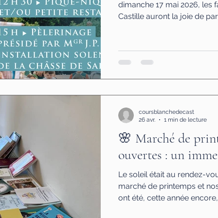
dimanche 17 mai 2026, les 
Castille auront la joie de pa
Procession de l’Enfant Jés
de l’Enfant Jésus de Pragu
de Liège. https://jesusdepr
pèlerinage revêt un caractèr
l’installation solennelle de 
Sanctuaire. Sainte Alénie, 
coursblanchedecast
26 avr.
1 min de lecture
🌸 Marché de prin
ouvertes : un imme
Le soleil était au rendez-vo
marché de printemps et nos
ont été, cette année encore
grâce et de partage. Des t