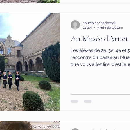
coursblanchedecast
21 avr.
3 min de lecture
Au Musée d'Art et 
Les élèves de 2e, 3e, 4e et 5e primaires sont partis à la
rencontre du passé au Mus
que vous allez lire, c'est leur 
siècles L'une des premières
joue au ras du sol. Dans un
enveloppante, des squelett
dalles de verre rétroéclairé
rendu ses morts pour nous 
avancent doucement, s'arrê