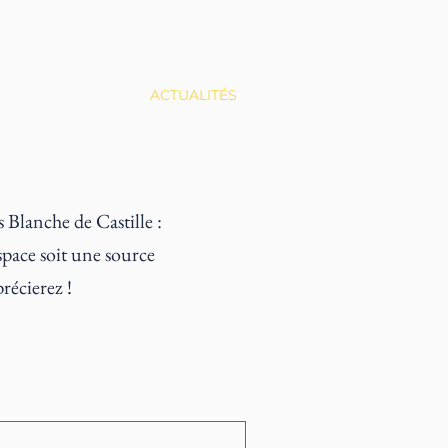
ES
ADMISSIONS
ACTUALITÉS
NOUS SOUTENIR
 Blanche de Castille :
space soit une source
récierez !