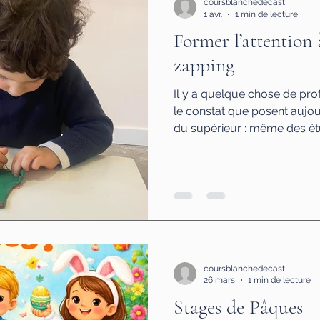
coursblanchedecast
1 avr.
1 min de lecture
Former l’attention 
zapping
Il y a quelque chose de pr
le constat que posent aujou
du supérieur : même des ét
désormais à regarder un film
à lire ici Ce n’est pas qu’ils
même d’intérêt. C’est qu’il
qui fragilise peu à peu la ca
Notifications incessantes, fo
permanentes, écrans omnipr
coursblanchedecast
26 mars
1 min de lecture
Stages de Pâques