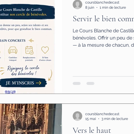
coursblanchedecast
8 juin
1 min de lecture
Servir le bien co
Le Cours Blanche de Castill
bénévoles. Offrir un peu de
— à la mesure de chacun, da
de solidarité. Rangement · le
· conduites · remplacements 
d'entraide : on lance un app
Aucun engagement de fréqu
(convention, confidentialité,
Formations + moments fratern
comm
coursblanchedecast
15 mai
3 min de lecture
Vers le haut