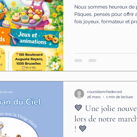
Nous sommes heureux de p
Pâques, pensés pour offrir 
fois joyeux, formateur et 
Dans un cadre familial et bie
invités à vivre des journées
variées, où le beau, le bon e
Ces stages sont une belle o
vivre des moments simples e
apprendre autrement grandi
coursblanchedecast
26 mars
1 min de lecture
💙 Une jolie nouve
lors de notre marc
! 💙